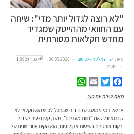
"לא רוצה לגדול יותר מדי": שיחה
עם החוואי מההייטק שמגדיר
מחדש חקלאות מסורתית
צפיות:
1,892
מאת
שירה אלטמן–יום טוב
30.05.2020
מגזין
W
E
T
Fa
h
m
wi
ce
מאת שירה יום טוב
at
ail
tt
b
sA
er
o
אריאל דמי ממושב שדה דוד שבחבל לכיש הוא חקלאי לא
p
o
קונבנציונלי. את "חוות מעגלים", משק קטן וצעיר לגידול
ירקות אורגניים בשיטות אקולוגיות, הוא הקים אחרי שנים של
p
k