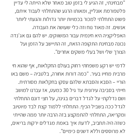
"מבחינתי, זה הגיע לי בזמן טוב מאחר שלא הייתה לי עדיין
פלטפורמת אונליין, ומאותו הרגע שהתחלתי לעבוד איתם,
פשוט התחלתי למכור בכמויות יותר גדולות והגעתי ליותר
אנשים. זה מאוד נוח וזה כלי שעושה את העבודה.
האפליקציה היא חינמית עבור המשווקים. יש להם גם אג'נדה
נכונה מבחינת התקופה הזאת, זה התיישב על הזמן ועל
הצורך שלי ושל בעלי משקים אחרים".
לדמי יש רקע משפחתי רחוק בעולם החקלאות, אף שהוא חי
מרבית מחייו בעיר. "כמה דורות אחורה, בלטביה – משם באו
הוריי – הסבא והסבתא שלהם עסקו בחקלאות מסורתית.
חייתי בסביבה עירונית עד גיל 30 כמעט, אז עברנו למושב
ושם נדלקתי על לגדל דברים בגינה, על חצי דונם התחלתי
לגדל ככה בשביל הכיף. התחלתי ללמוד קצת לבד מיוטיוב
ומקריאה, התחלתי להתמקצע בזה הרבה יותר ממה שהייתי
כשזה היה תחביב, לדעת איך באמת מגדלים ירקות בריאים,
לא מרוססים וללא דשנים כימיים".