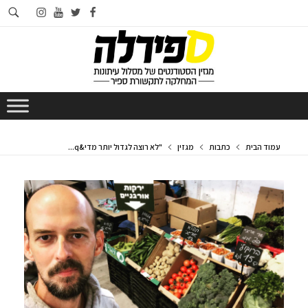
חי
instagram
youtube
twitter
facebook
בא
עמוד הבית
כתבות
מגזין
"לא רוצה לגדול יותר מדי&q...