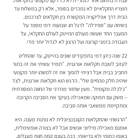
עבודה בתחום אחר לגמרי וללא כל רקע מקצועי בחקלאות.
תוצריו החקלאיים לא נמכרים בסופר, אלא רק במשלוח עד
הבית דרך אפליקציה המקשרת בין חקלאים לצרכנים.
בשיחה עם "ספירלה" לרגל חג שבועות דמי מספר על
המעבר החד שעשה מעולם ההייטק לעולם החקלאי, על
העבודה בזמני קורונה ועל הרצון לא לגדול יותר מדי.
22 שנה כיהן דמי בתפקידים שונים בהייטק, עד שהחליט
לעזוב לטובת חקלאות אורגנית. "תמיד עשיתי את זה בתור
תחביב בבית אבל רציתי להפוך את זה למשהו יותר מקצועי
שיהיה חלק מהחיים שלי". הדגש הוא חקלאות אורגנית, לצד
"כלכלה מקומית". מעין שחזור מודרני של החווה המסורתית
– משק עם תפוקה שמאכילה בעיקר את הסביבה הקרובה
ומתקיימת ממשאבי אותה סביבה.
"הרגשתי שהחקלאות הקונבנציונלית לא נותנת מענה. היא
אומנם מאכילה מיליוני אנשים אבל לא בצורה אופטימלית,
באופן כמותי ולא בריאותי. ככה בעצם קמה חוות מעגלים,