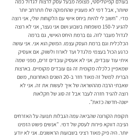
בעולם קפיטליסטי, מצופה מבעל עסק לרצות לגדול כמה
שיותר, אבל דמי לא מעוניין שהתפוקה שלו תתרחב יותר
מדי. "חשוב לי להיות ביחס אישי עם הלקוחות שלי, אני רוצה
להגיע ל-150 משפחות בשבוע ושם אני נעצר, אני לא רוצה
לגדול מעבר לזה. גם ברמת היחס האישי, גם ברמה
הכלכלית וגם ברמת העסק עצמו. המשק הוא אני. אני עושה
כרגע הכול בעצמי מלגדל ועד לארוז ולשווק. אם אעסיק
איתי עוד עובדים, אני לא אעסיק עובדים זרים, מפני שמה
שמאפיין כלכלה מקומית זה גם עובדים מקומיים. בארצות
הברית למשל זה מאוד חזר ב-20 השנים האחרונות, משם
שאבתי הרבה מההשראה של איך לעשות את זה. אני לא
רוצה להגיד חזרה לעבר אבל זה סוג של חקלאות
ישנה-חדשה כזאת".
תקופת הקורונה שהביאה עמה הגבלות תנועה על האזרחים
הניבה דווקא פירות לעסק של דמי. "אנשים פשוט הזמינו
יותר. היה פיק מאוד רציני בשבועות הראשונים. אני לא יודע