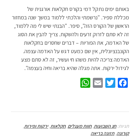
באותם ימים נתקל דמי בקורס חקלאות אורגנית של
מכללת ספיר. "נרשמתי והלכתי ללמוד במשך שנה במחזור
הראשון של הקורס הזה", סיפר. "הבנתי שיש לי מה ללמוד,
זה לא סתם לזרוק זרעים ולהשקות. צריך להבין את הסוג
של האדמה, את הפוריות – דברים שחסרים בחקלאות
הקונבנציונלית, אין שם כמעט דגש על האדמה עצמה.
האדמה צריכה להיות משהו חי ועשיר, זה לא סתם מצע
לגידול ירקות. אתה מגלה שהיא בריאה וחיה בעצמה".
W
E
T
Fa
h
m
wi
ce
at
ail
tt
b
sA
er
o
p
o
תגיות:
חג השבועות
,
חוות מעגלים
,
חקלאות
,
ירקות ופירות
,
p
k
קורונה
,
תזונה בריאה