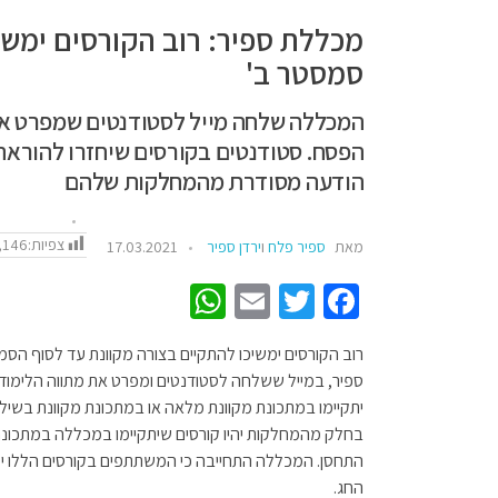
מכללת ספיר: רוב הקורסים ימשי
סמסטר ב'
המכללה שלחה מייל לסטודנטים שמפרט את
הפסח. סטודנטים בקורסים שיחזרו להוראה
הודעה מסודרת מהמחלקות שלהם
צפיות:
,146
מאת
ספיר פלח
ו
ירדן ספיר
17.03.2021
W
E
T
Fa
h
m
wi
ce
רוב הקורסים ימשיכו להתקיים בצורה מקוונת עד לסוף הסמס
at
ail
tt
b
ספיר, במייל ששלחה לסטודנטים ומפרט את מתווה הלימוד
sA
er
o
יתקיימו במתכונת מקוונת מלאה או במתכונת מקוונת בשי
p
o
בחלק מהמחלקות יהיו קורסים שיתקיימו במכללה במתכונת ה
התחסן. המכללה התחייבה כי המשתתפים בקורסים הללו י
p
k
החג.