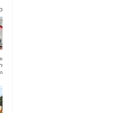
כ
ממ
לא
הכ