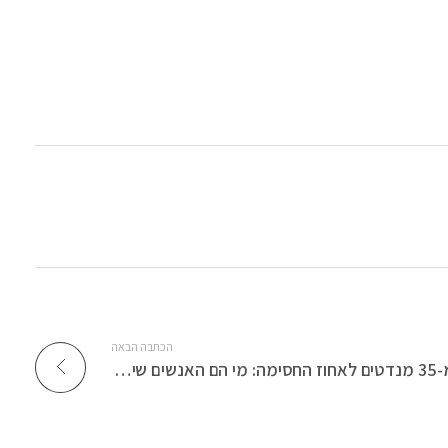
הכתבה הבאה
מ-35 מנדטים לאחוז החסימה: מי הם האנשים שיצביעו גם הפעם לכחול לבן?