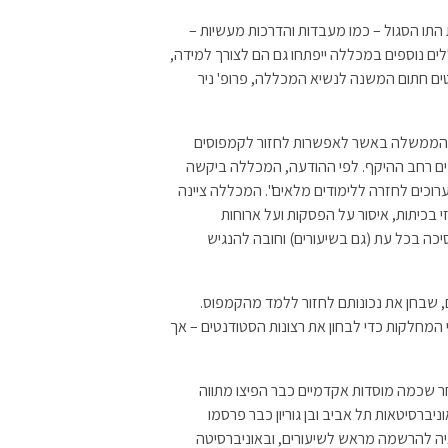
התו הסגול – כמו מעבדות והדרכות מעשיות –
ם נוספים במכללה ייפתחו גם הם לצורך למידה,
ים חתום המשנה לנשיא המכללה, פרופ' ניר
הממשלה באשר לאפשרות לחזור לקמפוסים
נים רחב ההיקף. לפי ההודעה, המכללה ביקשה
רוכים לחזרה ללימודים מלאים". המכללה ציינה
זי בכיתות, איסור על הפסקות ועל ארוחות
כה בכל עת (גם בשיעורים) וחובה להנגיש
 שבחן את נכונותם לחזור ללמד מהקמפוס.
 המחלקות כדי לבחון את רצונות הסטודנטים – אך
 שכמה מוסדות אקדמיים כבר הפיצו מתווה
יברסיטאות תל אביב ובן גוריון כבר פרסמו
קציה להרשמה מראש לשיעורים, ובאוניברסיטה