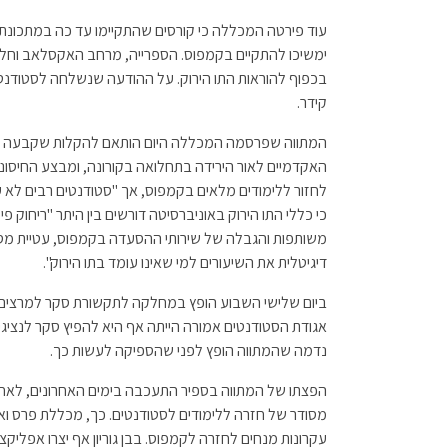
עוד פירטה המכללה כי קורסים שהתקיימו עד כה במתכונת 
ימשיכו להתקיים בקמפוס. הספרייה, מרחב האקסלאב וחללי
בכפוף להוראות התו הירוק. על ההודעה שנשלחה לסטודנט
קידר.
המתווה שפרסמה המכללה היום הותאם להקלות שקבעה 
האקדמיים לאור הירידה בתחלואה בקורונה, ומבצע החיסו
לחזור ללימודים מלאים בקמפוס, אך "סטודנטים רבים לא ע
כי כללי התו הירוק באוניברסיטה דורשים בין היתר "ריחוק פי
משותפות והגבלה של שירותי ההסעדה בקמפוס, עטיית מסי
דיגיטלית את השיעורים למי שאינו עומד בתו הירוק".
ביום שלישי השבוע הופץ במחלקה לתקשורת סקר למרצים,
אגודת הסטודנטים אמורה הייתה אף היא להפיץ סקר לנציגי
נדמה שהמתווה הופץ לפני שהספיקה לעשות כך.
הפצתו של המתווה בספיר התעכבה בימים האחרונים, לאחר
מסודר של חזרה ללימודים לסטודנטים. כך, מכללת פרס ואונ
עקרונות מנחים לחזרה לקמפוס. בבן גוריון אף יצרו אפלי