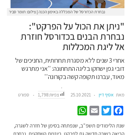
נבחרת הכדורסל של המכללה באימון הכנה | צילום: תומר סביר
"ניתן את הכול על הפרקט":
נבחרת הבנים בכדורסל חוזרת
אל ליגת המכללות
אחרי 3 שנים ללא מסגרת תחרותית, החניכים של
דובי גפן ישחקו בליגה התחתונה: ''אני מתרגש
מאוד, עברנו תקופה קשה בקורונה''
צפיות:
1,798
מאת
אסיף דיין
25.10.2021
ספורט
W
E
T
Fa
h
m
wi
ce
שנת הלימודים תשפ"ב, שנפתחה בסימן של חזרה לשגרה,
at
ail
tt
b
הביאה בשורה חדשה גם לפרקט. ביוזמת השחקנים, נבחרת