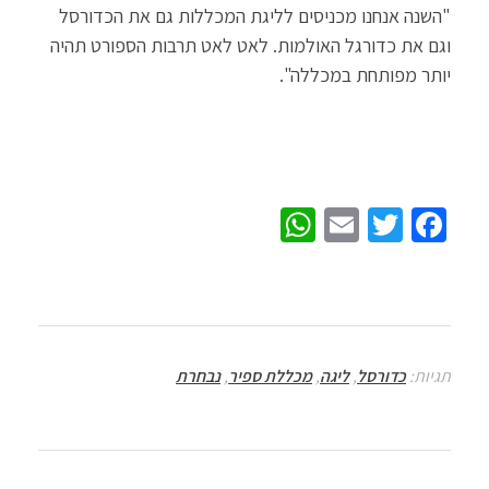
"השנה אנחנו מכניסים לליגת המכללות גם את הכדורסל
וגם את כדורגל האולמות. לאט לאט תרבות הספורט תהיה
יותר מפותחת במכללה".
W
E
T
Fa
h
m
wi
ce
at
ail
tt
b
sA
er
o
p
o
תגיות:
כדורסל
,
ליגה
,
מכללת ספיר
,
נבחרת
p
k