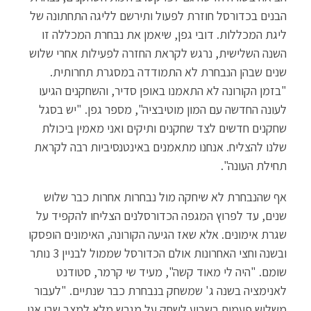
sA
er
o
הבנים בכדורסל חוזרת לפעול ותירשם לליגה התחתונה של
p
o
ליגת המכללות. דובי גפן, שיאמן את נבחרת המכללה זו
p
k
השנה השלישית, נרגש לקראת החזרה לפעילות אחרי שלוש
שנים שבהן הנבחרת לא התמודדה במסגרת תחרותית.
"בזמן הקורונה לא התאמנו באופן סדיר, והשחקנים הגיעו
לעונה החדשה עם המון מוטיבציה", מספר גפן. "יש בסגל
שחקנים חדשים לצד שחקנים ותיקים ואני מאמין ביכולת
שלנו להצליח. אנחנו מתאמנים באינטנסיביות רבה לקראת
תחילת העונה".
אף שהנבחרת לא שיחקה מול נבחרות אחרות כבר שלוש
שנים, עד לפרוץ המגפה הכדורסלנים הצליחו להקפיד על
שגרת אימונים. אלא שאז הגיעה הקורונה, האימונים הופסקו
ובשנה וחצי האחרונות אולם הכדורסל שממול לבניין 3 נותר
שומם. "היה לי מאוד קשה", מעיד שי קרמר, סטודנט
לאנימציה בשנה ג' שמשחק בנבחרת כבר שנתיים. "לעבור
משלוש פעמים בשבוע לשחק על מגרש מלא למצב שבו אני