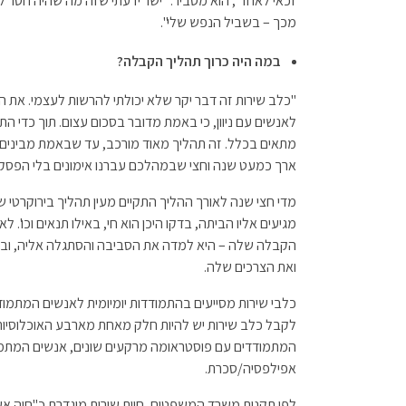
זכאי לאחד", הוא מסביר. "ישר ידעתי שזה מה שהיה חסר לי,
מכך – בשביל הנפש שלי".
במה היה כרוך תהליך הקבלה?
"כלב שירות זה דבר יקר שלא יכולתי להרשות לעצמי. את ה
לאנשים עם ניוון, כי באמת מדובר בסכום עצום. תוך כדי ה
מתאים בכלל. זה תהליך מאוד מורכב, עד שבאמת מבינים 
ארך כמעט שנה וחצי שבמהלכם עברנו אימונים בלי הפסקה
מדי חצי שנה לאורך ההליך התקיים מעין תהליך בירוקרטי ש
מגיעים אליו הביתה, בדקו היכן הוא חי, באילו תנאים וכו'. 
הקבלה שלה – היא למדה את הסביבה והסתגלה אליה, ובעיק
ואת הצרכים שלה.
כלבי שירות מסייעים בהתמודדות יומיומית לאנשים המתמודד
לקבל כלב שירות יש להיות חלק מאחת מארבע האוכלוסיות 
המתמודדים עם פוסטראומה מרקעים שונים, אנשים המתמוד
אפילפסיה/סכרת.
לפי תקנות משרד המשפטים, חיית שירות מוגדרת כ"חיה א