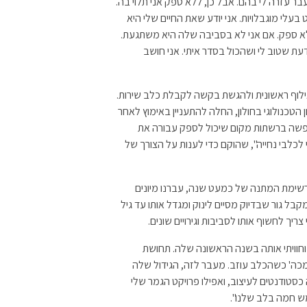
 עזרה לי בהם. אבל כן, ללא ספק אני תלוי בה.
עלי מוגבלויות. אני יודע שאת החיים שלי היא
ללא ספק. אם אני לא בסביבה שלה היא משתגעת.
ת שטוב לי ושהכול בסדר איתי. אני חושב
אילוף ראשונית ולהגשת בקשה לקבלת כלב שירות.
ן הטכנולוגי בחולון, החלה להתעניין באימוץ לאחר
פשה ברשתות מקום שיכול לספק עבורה את
כלבי נחייה", שהוקם כדי לענות על הצורך של
רשימת המתנה של כמעט שנה, עברנו מיונים
בל גור שבדיוק מסיים לינוק ומגדל אותו עד גיל
יך לחשוף אותו לסביבות וגירויים שונים.
, וחוויתי אותה בשנה הראשונה שלה. תחושת
מכה' כשהכלב עוזב. מעבר לזה, הגידול שלה
 כסטודנטים לעיצוב, ואפילו פרויקט הגמר שלי
ש חמה בלב שלנו".