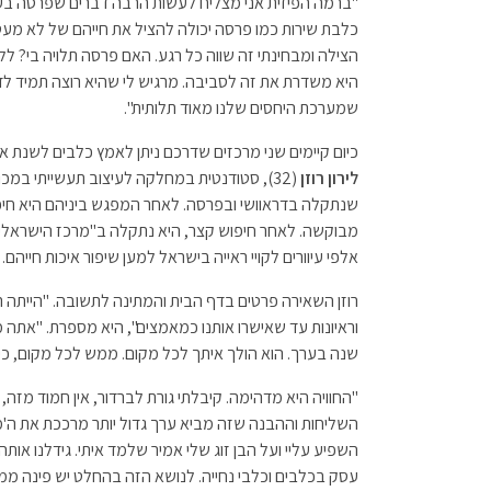
"ברמה הפיזית אני מצליח לעשות הרבה דברים שפרסה בעבר
כלבת שירות כמו פרסה יכולה להציל את חייהם של לא מעט ב
הצילה ומבחינתי זה שווה כל רגע. האם פרסה תלויה בי? 
היא משדרת את זה לסביבה. מרגיש לי שהיא רוצה תמיד לדע
שמערכת היחסים שלנו מאוד תלותית".
כיום קיימים שני מרכזים שדרכם ניתן לאמץ כלבים לשנת 
לירון רוזן
(32), סטודנטית במחלקה לעיצוב תעשייתי במכו
שנתקלה בדראוושי ובפרסה. לאחר המפגש ביניהם היא חי
מבוקשה. לאחר חיפוש קצר, היא נתקלה ב"מרכז הישראלי ל
אלפי עיוורים לקויי ראייה בישראל למען שיפור איכות חייהם.
רוזן השאירה פרטים בדף הבית והמתינה לתשובה. "הייתה 
וראיונות עד שאישרו אותנו כמאמצים", היא מספרת. "אתה מק
שנה בערך. הוא הולך איתך לכל מקום. ממש לכל מקום, כי צר
"החוויה היא מדהימה. קיבלתי גורת לברדור, אין חמוד מזה
השליחות וההבנה שזה מביא ערך גדול יותר מרככת את ה'
השפיע עליי ועל הבן זוג שלי אמיר שלמד איתי. גידלנו אותה
עסק בכלבים וכלבי נחייה. לנושא הזה בהחלט יש פינה ממ