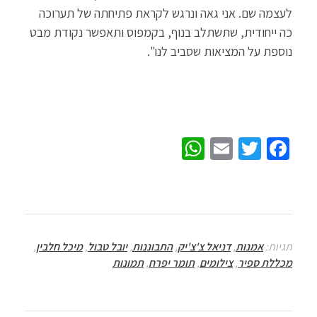
לעצמה שם. אני גאה ונרגש לקראת פתיחתה של תערוכה
כה ייחודית, שתשתלב בנוף, בקמפוס ותאפשר נקודת מבט
נוספת על המציאות שסביב לנו".
W
E
T
Fa
h
m
wi
ce
at
ail
tt
b
sA
er
o
p
o
תגיות:
אמנות
,
דניאל צ'צ'יק
,
התבוננות
,
יובל טבול
,
מיכל חלבין
,
p
k
מכללת ספיר
,
צילומים
,
תומר יפרח
,
תמונות