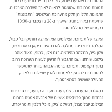
הסטודנטים שהגיעו השבוע למכללת ספיר הופתעו לגלות
at
ail
tt
b
תמונות מרהיבות שמוצגות לראווה לאורך השדרה המרכזית.
sA
er
o
התמונות הללו הן חלק מתערוכת הצילומים "התבוננות"
p
o
שתיפתח באירוע חגיגי שייערך ב-28 בדצמבר ב-13:30
p
k
בקמפוס של מכללת ספיר.
האוצר של תערוכת הצילומים הוא המרצה הוותיק יובל טבול,
המלמד ניו מדיה במחלקה להנדסאים. דיקאן הסטודנטים,
אלון גייר, התלהב מהיוזמה: "גם אלון, כמוני, מאוד אוהב
צילום. שוחחנו ושם התגבש לו הרעיון לעשות תערוכת רחוב
בתוך הקמפוס, תערוכה ברמה הגבוהה ביותר שתאפשר
לסטודנטים להיחשף לאמנות ולהבין שצילום זו לא רק
הפעולה שעושים בסמארטפון".
במסגרת התערוכה, שנקבעה כתערוכה קבועה, יוצגו יצירות
נבחרות מתוך פרויקטים אישיים של ארבעה אמנים בתחום
הצילום: יובל טבול, דניאל צ'ציק, מיכל חלבין ותומר יפרח.