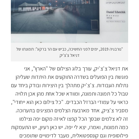
"נורבגיה 2019, ימים לפני החשיכה, כביש עם הר ברקע": תמונתו של
דניאל צ'צ'יק
את דניאל צ'צ'יק, עורך בלוג הצילום של "הארץ", אני
פוגשת בין הפועלים בשדרה התוקעים את היתדות שעליהן
נתלות העבודות. צ'צ'יק מתהלך בין היצירות ובודק ביחד עם
טבול כל תמונה ותמונה, ומוודא שכל אחת מהן אכן תלויה
כראוי על עמודי הברזל הכבדים. "כל צילום כאן הוא ייחודי",
מסביר צ'ציק, אחד מארבעת הצלמים המציגים בתערוכה.
זה לא צלמים שבסך הכל קפצו לאיזה מקום יפה וצילמו
כמה תמונות, ואמרו, יצא לי יפה. יש כאן רעיון, יש התעמקות
פילוסופית וגם קונספטואלית, מעבר לדימויים שתומכים