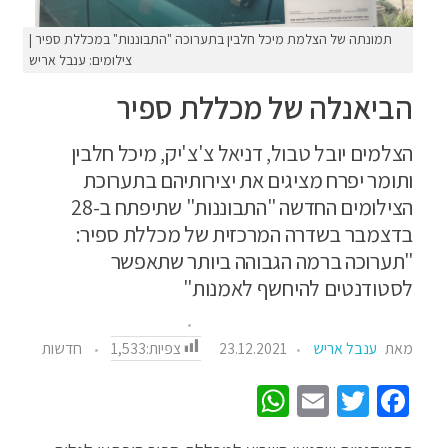
תמונתה של הצלמת מיכל חלבין בתערוכה "התבוננות" במכללת ספיר |
צילומים: ענבל אריש
הביאנלה של מכללת ספיר
הצלמים יובל טבול, דניאל צ'צ'יק, מיכל חלבין
ותומר יפרח מציגים את יצירותיהם בתערוכת
הצילומים החדשה "התבוננות" שתיפתח ב-28
בדצמבר בשדרה המרכזית של מכללת ספיר:
"תערוכה ברמה הגבוהה ביותר שתאפשר
לסטודנטים להיחשף לאמנות"
צפיות:
1,533
מאת
ענבל אריש
23.12.2021
חדשות
W
E
T
Fa
h
m
wi
ce