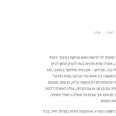
דעות
מגזין
שמוזר לה לראות נשים מניקות בציבור. לאחר
נה, אמרה שלא תרגיש בנוח להניק מחוץ לבית.
בר, שכידוע – אין בעיה שייחשף בפומבי, ואז
 הראשונה בה אמא שלי מביעה מורת רוח על
נה שהפמיניזם רק מקשה עלינו, הנשים. פעמים
יחה עם בן זוגי או עם חברות, עולה השאלה "למה
וב מנשים. איך עונים על שאלה כזאת? מאיפה
ת הסיפור.
וותה הטרדה או תקיפה מינית במהלך חייה. בכל