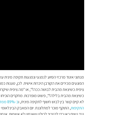
מנתוני איגוד מרכזי הסיוע לנפגעי ונפגעות תקיפה מינית עול
הפוגעים מכירים את הקורבן היכרות אישית. לכן, טענות כמו
ציפית כשיצאת מהבית לבושה ככה?", או "מה ציפית שיקרה
כשיצאת מהבית בלילה?", פשוט מופרכות. מחקרים הוכיחו 
לא קיים קשר בין לבוש חשוף לתקיפה מינית, ו
ב-89% ממ
התקיפות
, התוקף מוכר למתלוננת. יום המאבק הבינלאומי 
נגד נשים כאן כדי להזכיר לכולנו שאנחנו לא אשמות. אנחנו