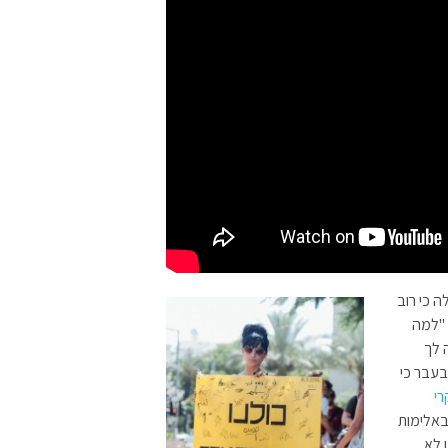
ה כי רוב
 "למה
 לך
בעבר כי
קרי
באלימות
 לא