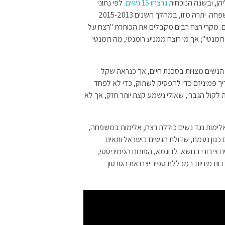
הן, ובשנה הנוכחית
נרצחו 15 נשים
. לפי נתוני
המשטרה, 200 אלף נשים חיות תחת איום של אלימות במשפחה. יתרה מזו, במהלך השנים 2015-2013
רצחו בשל היותן נשים. מקרי רצח רבים מקבלים את הכותרת "רצח על
מנטי"; אך מי רוצח ממניע רומנטי, מה רומנטי
 הנשים מצויות בסכנת חיים, אך כנראה שקל
 פמיניזם כדי להפסיק לשתוק, כדי לא לפחד
וה לקול הגברי, שאולי נשמע קצת יותר חזק, אך לא
. אלימות נגד נשים כוללת רצח, אלימות במשפחה,
ים כגון נעמת, שדולת הנשים בישראל ותאים
ח ציבורי בנושא. לדוגמא, הפורום הפמיניסטי,
ות מיניות במכללת ספיר יצרו את הסרטון