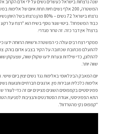
שנה נרצחות בישראל כעשרים נשים על ידי אדם הקרוב אלי
נרצחו בישראל 72 נשים – 80% מהן נ
כבוד המשפחה". ביטוי שגור נוסף בשיח הוא "רצח על רקע רו
ברצח? אין דבר כזה. זה טרור מגדרי.
ממקרי רצח רבים עולה כי המשטרה ורשויות הרווחה ידעו כי
להתעלם מכתובת שכתובה על הקיר בצבע אדום בוהק. צריך
להתלונן, כדי שילדות ונערות ידעו שקולן שווה, שצעקתן שו
שווה יותר.
יום המאבק הבינלאומי באלימות נגד נשים יצוין ביום שישי
אלימות כלכלית ועבירות מין. ארגונים חברתיים ותנועות נש
פמיניסטיים בקמפוסים השונים מציינים יום זה כדי לעורר שי
התא הפמיניסטי, אגודת הסטודנטים והנציבות למניעת הטרד
"קמפוס נקי מהטרדות".