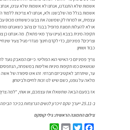
אשמות שלא התנגדנו, אנחנו לא אשמות שלא ענינו, אנחנו
אשמות בגלל מה שלבשנו. ולא, אנחנו לא צריכות ללמוד ה
עצמית, או למרוח לק שמשנה את צבעו כששתינו מכוס עם 
או לא להעלות תמונת פרופיל בבגד ים צהוב כשאנחנו מתלו
תקיפה מינית בצבא (עיינו ערך מאי פתאל). מה אנחנו כן צר
וצריכים? פמיניזם, כדי לקדם חינוך מגדרי מגיל צעיר שינחיל
כבוד ושוויון.
צריך פמיניזם כי האישי הוא הפוליטי. כי יום המאבק נועד לה
שנושאים כמו תקיפות מיניות ואלימות במשפחה, הנתפסים 
ער, שיתרחב לאקטיביזם חברתי. זהו אינו סיפורה של אשה ב
מלאה על גופנו, כשם שיש לנו זכות לחיים ולביטחון.
אז בפעם הבאה שתשאלו את עצמכם, או אותי, "למה צריך פ
ב-25.11 ייערך טקס זיכרון לנשים הנרצחות בכיכר הבימה, ת"א, בשעה 11:00.
צילום התמונה הראשית: גילי קוסקס
W
E
T
Fa