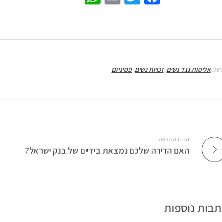
h
m
wi
ce
at
ail
tt
b
sA
er
o
p
o
יות:
אלימות נגד נשים
,
זכויות נשים
,
פמיניזם
p
k
הכתבה הבאה
האם הדירה שלכם נמצאת בידיים של בנק ישראל?
תבות נוספות