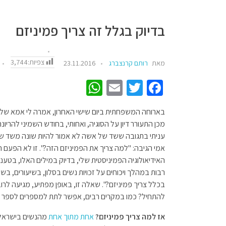
בדיוק בגלל זה צריך פמיניזם
צפיות:
3,744
מאת
רותם קרנצברג
23.11.2016
W
E
T
Fa
h
m
wi
ce
בארוחה המשפחתית ביום שישי האחרון, אמרה לי אמא שלי 
at
ail
tt
b
מכן התעורר דיון על הסוגיה, ואחותי, בחודש השמיני להריו
sA
er
o
עניתי בתגובה ששד של אשה לא אמור להיות שונה משד של ג
p
o
אמי הגיבה: "למה צריך את הפמיניזם הזה?". זו לא הפעם
האידיאולוגיה הפמיניסטית שלי, בדיוק במילים האלו, בטע
p
k
רבות במהלך ויכוחים על זכויות נשים בסלון, בשיעורים, בש
בכלל צריך פמיניזם?". שאלה זו, באופן מפתיע, מגיעה לר
להתחיל? כמו במקרים רבים, אפשר לתת למספרים לספר א
אז למה צריך פמיניזם?
אחת מתוך אחת
מהנשים בישראל ח