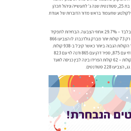
אבו עמרה שייכנס לתפקיד ראש המגזר הבדואי; ספיר דהן, בת 25, סטודנטית שנה ג' לתעשייה וניהול תכהן
י, בת 25, סטודנטית שנה ג' לקולנוע שתעמוד בראש מדור הדוברות של אגודת
מתוך 6,207 בעלי זכות הצבעה, הצביעו 1,846 סטודנטים בלבד – 29.7% אחוזי הצבעה. הבחירות לתפקיד
יושב הראש היו צמודות במיוחד: גרינברג קיבל 939 קולות – רק 73 קולות יותר מברק גולדנברג לו הצביעו 866
סטודנטים. אחמד אבו עמרה הוא חבר הוועד שזכה למספר הקולות הגבוה ביותר כאשר קיבל ב-938 קולות.
אחריו מעיין אלוני עם 925, עומרי דויטש עם 877, נועה מזרחי עם 875, ספיר דהן עם 865 ודנה לוי עם 823
קולות. ברשימת "יאללה" בלטה שיר ארביב שקיבלה 762 קולות – 62 קולות הפרידו בינה לבין כניסה לוועד
22 סטודנטים.