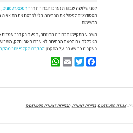
לפני שלושה שבועות נערכו הבחירות דרך
הסמארטפונים
, 
הסטודנטים לפסול את הבחירות בלי לפרסם את התוצאות 
הרשימות.
השבוע התקיימו הבחירות החוזרות, הפעם רק דרך עמדות
המכללה. גם הפעם הבחירות לא עברו באופן חלק, השבוע
בעקבות כך שעברו על התקנון
והתקרבו לקלפי יותר מהקבו
W
E
T
Fa
h
m
wi
ce
at
ail
tt
b
sA
er
o
p
o
יות:
אגודת הסטודנטים
,
בחירות לאגודה
,
הבחירות לאגודת הסטודנטים
p
k