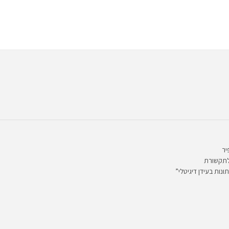
יר
לתקשורת
ונות בעידן דיגיטלי”