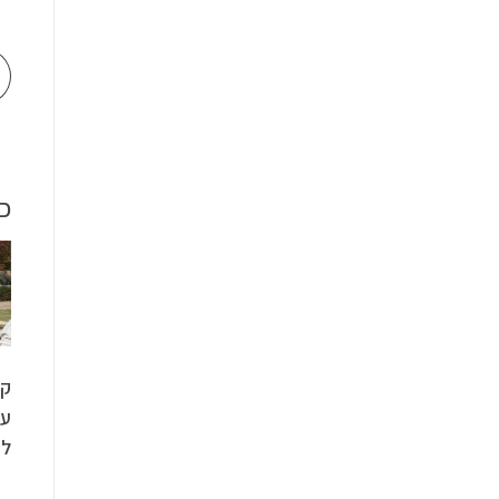
כ
קר
עי
לר