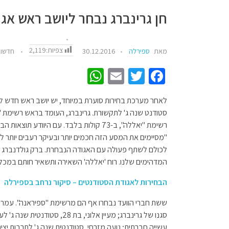
חן גרינברג נבחר ליושב ראש אג
צפיות:
2,119
מאת
ספירלה
30.12.2016
חדשו
W
E
T
Fa
h
m
wi
ce
לאחר מערכת בחירות סוערת במיוחד, יש יושב ראש חדש לא
at
ail
tt
b
סטודנט שנה ג' לתקשורת. גרינברג, העומד בראש רשימת 
sA
er
o
רשימת "יאללה", ב-73 קולות בלבד. עם היוודע
p
o
"מסיימים את המסע הזה חכמים יותר ובעיקר רעבים יותר לי
לכולם לשתף פעולה עם האגודה הנבחרת. ברק גולדנברג מ
p
k
המדהימים שלנו. רוח 'יאללה' השאירה ותשאיר חותם במכלל
הבחירות לאגודת הסטודנטים – סיקור נרחב בספירלה
סגנו של גרינברג; מעיין אלוני, ב
עשייה חברתית; נועה מזרחי, סטודנטית שנה ג' לתרבות י