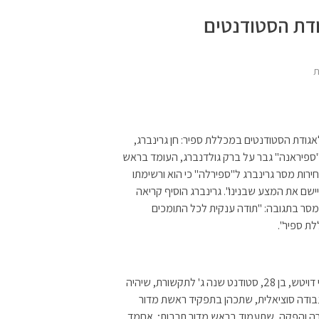
ודת הסטודנטים
ת
גודת הסטודנטים במכללת ספיר: חן גרינברג,
"ספיראנה" גבר על ברק גולדנברג, העומד בראש
 תוצאות הבחירות מסר גרינברג ל"ספירלה" כי הוא ורשימתו
ישם את המצע שבנינו". גרינברג הוסיף קריאה
סר בתגובה: "תודה ענקית לכל התומכים
ת ספיר".
ששת חברי הוועד נבחרו אף הם מרשימת "ספיראנה". עמרי דויטש, בן 28, סטודנט שנה ג' לתקשורת, שיהיה
ת 28, סטודנטית שנה ג' לעבודה סוציאלית, שתכהן בתפקיד ראשת מדור
צירה והפקה, שתעמוד בראש מדור תרבות; אחמד