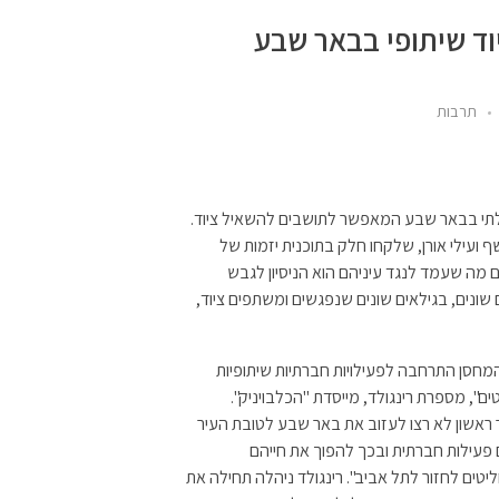
וד שיתופי בבאר שבע
תרבות
ילתי בבאר שבע המאפשר לתושבים להשאיל ציוד.
וני רינגולד, יותם רשף ועילי אורן, שלקחו חלק בתוכנית יזמות של
 מה שעמד לנגד עיניהם הוא הניסיון לגבש
שונים, בגילאים שונים שנפגשים ומשתפים ציוד,
 המחסן התרחבה לפעילויות חברתיות שיתופיות
, מספרת רינגולד, מייסדת "הכלבויניק".
אשון לא רצו לעזוב את באר שבע לטובת העיר
 פעילות חברתית ובכך להפוך את חייהם
יטים לחזור לתל אביב". רינגולד ניהלה תחילה את