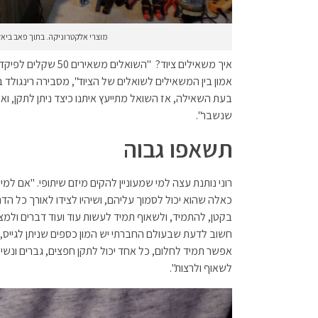
מוצרי אלקטרוניקה. בתוך פאב ביאליק 26. צילום: הכלב
איך משאילים ציוד? "השו
אמון בין המשאילים לשואלים של הציוד", מסבירה רינגולד 
בעת השאילה, אז השואל מתייעץ איתנו כיצד ניתן לתקן, וא
שנשבר".
תשאפו גבוה
רוני נותנת עצה למי שמעוניין להקים מיזם שיתופי. "אם למ
כאלה שהוא יכול לסמוך עליהם, ושיהיו לצידו לאורך כל הדר
בקטן, להתמיד, ולשאוף תמיד לעשות עוד ועוד דברים ולמצ
חשוב לדעת שבעולם החברתי יש המון כספים שניתן לגייס, 
אפשר תמיד לחלום, כל אחד יכול לתקן חפצים, גברים ונשי
לשאוף ולרצות".