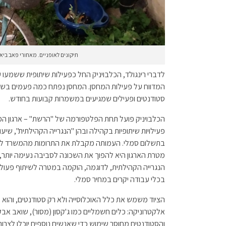
תיקונים לאופניים. מאחורי פאב ביאליק 26. צילום: הכלב
לדברי רינגולד, הכלבויניק החל כפעילות שיתופית ששמעו 
המדווח על פעילות המחסן. המחסן נפתח כמה פעמים בשבוע
סטודנטים ופעילים שמגיעים במשמרות קבועות בחודש.
הכלבויניק פועל תחת הפלטפורמה של "הרשת" – ארגון ה
פעילויות שיתופיות בקהילה ובהן "הנגרייה הקהילתית", שיעור
בתשלום סמלי. העמותה מקבלת את התרומות מהמשרד לפיתו
מטרת הארגון היא להפוך את השכונה לסביבה נעימה יותר,
הנגרייה הקהילתית, לדוגמה, הוקמה במטרה לשיתוף פעול
בכלי עבודה יקרים במחיר סמלי.
הציוד משמש את כלל האוכלוסייה ולא רק סטודנטים, והוא כו
אלקטרוניקה: כלים חשמליים כמו ג'קסון (מסור), שואב אבק, 
והסטודנטים מחוסר שימוש כדי שאנשים נוספים יוכלו לצרוך