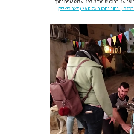
ואר שני בתוכנית מנדל. לפני שלוש שנים נחנך
בשכונה ב', מרכז ח"ן, רחוב נחמן ביאליק 26 (פאב ביאליק