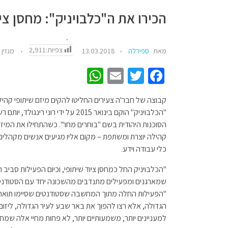
הכירו את ה"כלבויניק": מחסן צי
צפיות:
2,911
מאת
ספירלה
13.03.2018
מגזין
W
E
T
Fa
h
m
wi
ce
קבוצה של חבר'ה צעירים החליטו להקים מיזם שיתופי קה
at
ail
tt
b
"הכלבויניק" הוקם בינואר 2015 על ידי ר
sA
er
o
הסוכנות היהודית בשם "בוחרים מחר". כשהתחילו את המיזם
p
o
קהילה יוצרת ומשתפת – מקום אליו מגיעים אנשים מקהלים 
כלי עבודה וידע.
p
k
"הכלבויניק החל כמחסן ציוד שיתופי, וכיום הפעילות סביב
שמארגנים ומפעילים מתנדבים מהשכונה יחד עם הסטודנטים"
"הפעילות החלה מתוך המחשבה שסטודנטים שסיימו תואר ר
הגדולה, אלא רצו להפוך את באר שבע לעיר הגדולה, ליזום
למעניינים יותר, משמעותיים יותר, לא פחות מחיי אלה שמחל