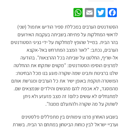
W
E
T
Fa
h
m
wi
ce
הסטודנטים הערבים במכללת ספיר הודיעו אתמול (שני)
at
ail
tt
b
לראשי המחלקות על פתיחה בשביתה בעקבות האירועים
sA
er
o
בהר הבית. במייל שהופץ למחלקות על ידי נציגי הסטודנטים
p
o
הערבים, נכתב: "לאור המצב המתרחש באל-אקצא
p
k
אל-שריף, החלטנו על שביתה בכל ההרצאות". בהודעה
למרצים הוסיפו הסטודנטים: "מקווים שתקחו את ההחלטה
שלנו ברצינות ותבינו שמה שקורה פוגע בנו מכל הבחינות:
המשטרה תוקפת באופן ישיר את כל הערבים ומגרשת אותם
מהמסגד, לא אכפת להם מהנשים והילדים שנמצאים שם.
למתנחלים לא עושים כלום! זה מצב מזעזע ולא ניתן
לשתוק על מה שקורה ולהתעלם ממנו!".
בשבוע האחרון פרצו עימותים בין מתפללים פלסטינים
וערביי ישראל לבין כוחות הביטחון במתחם הר הבית. בשורת