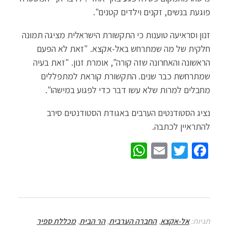
פוגעת בנשים, זקנים וילדים קטנים".
זנון וסראיעה טוענות כי התקשורת הישראלית מציגה תמונה
חלקית של מה שמתרחש באל-אקצא. "זאת לא הפעם
הראשונה והאחרונה שזה קורה", אומרת זנון. "זאת בעיה
שמתרחשת כבר שנים. התקשורת קוראת למתפללים
מחבלים למרות שלא עשו דבר כדי לפגוע במישהו".
נציג הסטודנטים הערבים באגודת הסטודנטים סירב
להתראיין לכתבה.
W
E
T
Fa
h
m
wi
ce
at
ail
tt
b
sA
er
o
p
o
תגיות:
אל-אקצא
,
החברה הערבית
,
הר הבית
,
מכללת ספיר