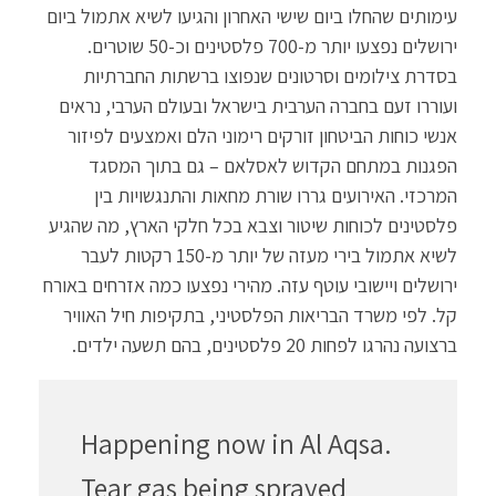
עימותים שהחלו ביום שישי האחרון והגיעו לשיא אתמול ביום
ירושלים נפצעו יותר מ-700 פלסטינים וכ-50 שוטרים.
בסדרת צילומים וסרטונים שנפוצו ברשתות החברתיות
ועוררו זעם בחברה הערבית בישראל ובעולם הערבי, נראים
אנשי כוחות הביטחון זורקים רימוני הלם ואמצעים לפיזור
הפגנות במתחם הקדוש לאסלאם – גם בתוך המסגד
המרכזי. האירועים גררו שורת מחאות והתנגשויות בין
פלסטינים לכוחות שיטור וצבא בכל חלקי הארץ, מה שהגיע
לשיא אתמול בירי מעזה של יותר מ-150 רקטות לעבר
ירושלים ויישובי עוטף עזה. מהירי נפצעו כמה אזרחים באורח
קל. לפי משרד הבריאות הפלסטיני, בתקיפות חיל האוויר
ברצועה נהרגו לפחות 20 פלסטינים, בהם תשעה ילדים.
Happening now in Al Aqsa.
Tear gas being sprayed