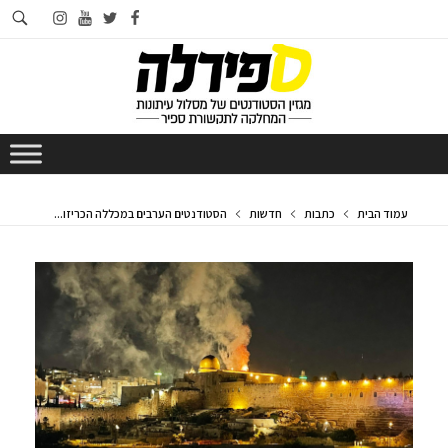
חי
instagram
youtube
twitter
facebook
בא
עמוד הבית
כתבות
חדשות
הסטודנטים הערבים במכללה הכריזו...