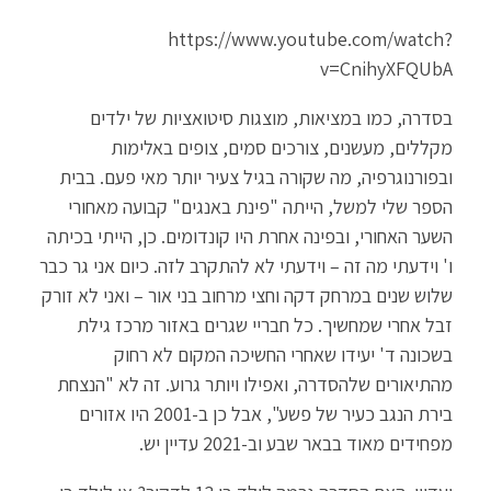
https://www.youtube.com/watch?
v=CnihyXFQUbA
בסדרה, כמו במציאות, מוצגות סיטואציות של ילדים
מקללים, מעשנים, צורכים סמים, צופים באלימות
ובפורנוגרפיה, מה שקורה בגיל צעיר יותר מאי פעם. בבית
הספר שלי למשל, הייתה "פינת באנגים" קבועה מאחורי
השער האחורי, ובפינה אחרת היו קונדומים. כן, הייתי בכיתה
ו' וידעתי מה זה – וידעתי לא להתקרב לזה. כיום אני גר כבר
שלוש שנים במרחק דקה וחצי מרחוב בני אור – ואני לא זורק
זבל אחרי שמחשיך. כל חבריי שגרים באזור מרכז גילת
בשכונה ד' יעידו שאחרי החשיכה המקום לא רחוק
מהתיאורים שלהסדרה, ואפילו ויותר גרוע. זה לא "הנצחת
בירת הנגב כעיר של פשע", אבל כן ב-2001 היו אזורים
מפחידים מאוד בבאר שבע וב-2021 עדיין יש.