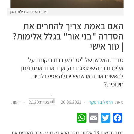
פתיח הסדרה. צילום מסך
האם באמת צריך להחרים את
הסדרה "בני אור" בגלל אלימות?
| טור אישי
סדרת האקשן של "יס" מעוררת ביקורת על
אלימות רבה שמוצגת בה, אך האם באמת ניתן
להאשים אותה או שהיא יכולה אפילו להיות
חינוכית?
צפיות:
2,120
מאת
הראל בורפקר
20.06.2021
דעות
W
E
T
Fa
h
m
wi
ce
כתב חדשות 13 אלמוג בוקר קרא בשבוע שעבר להחרים את