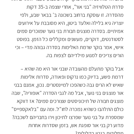
at
ail
tt
b
סדרת הטלוויזיה "בני אור", אחרי שצפה ב-35 דקות
sA
er
o
מהסדרה. זו עוסקת ברחוב בשכונה ב' בבאר שבע, ולפי
p
o
יוצריה גיא בלילה ואלעד ביטון, היא מסובבת על אירועים
p
k
אמיתיים. בסדרה מוצגים חבורת בני נוער שמוכרים סמים
לסטודנטים, דוקרים, מעשנים ומקללים כל הזמן. בפוסט
אישי, אמר בוקר שרמת האלימות בסדרה גבוהה מדי – וכי
הורים צריכים למנוע מילדיהם לצפות בה.
אבל בוקר מתעלם מהעובדה שבני אור היא מה שהיא –
דרמת פשע, בדיוק כמו נרקוס ופאודה, סדרות אלימות
שאיש לא הרים גבה כשהפכו למיינסטרים. נכון, אמנם בבני
אור מוצגים בני נוער, אבל מה לגבי הסדרה "אופוריה", שבה
מוצגים חבורה של תיכוניסטים שצורכים סמים? אז דווקא
כולם התלהבו כשהיא נמכרה לחו"ל. ומה עם "בלאקספייס"
שמספרת על בני נוער שפרצו לתיכון וירו בחבריהם לשכבה?
מדוע רק בני אור סופגת אש, בזמן שסדרות אחרות
מחליקות בגרון בקלילות?