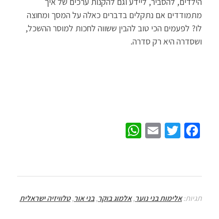
הילדים, להסביר, ליידע וגם להקנות ערכים של איך
מתמודדים אם נתקלים בדברים כאלה על המסך ומחוצה
לו? לפעמים הכי טוב להבין ששווה לחכות למוסר ההשכל,
ושסדרה היא רק סדרה.
W
E
T
Fa
h
m
wi
ce
at
ail
tt
b
sA
er
o
p
o
תגיות:
אלימות בני נוער
,
אלמוג בוקר
,
בני אור
,
טלוויזיה ישראלית
p
k