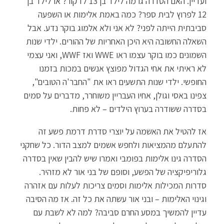
ועדיין. האם הסדרה גרמה לילד בן 13 לדקור? או לילד בן
12 לפרוץ לבית ספר? כמה באמת אלימות או השפעה
סביבתית הייתה לפני? לא אני ולא אלמוג בוקר נדע. אבל
השאלה החשובה היא היכן האחריות של ההורים. ילדי שנות
השמונים כמו בוקר עצמו ראו WWE ואז WWF, ואני עצמי
לא ראיתי את אחי הגדול מפוצץ אנשים במכות בזמנו
החופשי. ילדי שנות התשעים ראו את "החבר'ה הטובים",
צפינו באסי וגולן, אחיו העבריין משוחרר, מדברים על סמים
בסדרה ששודרה בערוץ הילדים – לא פחות.
אז להטיל את האשמה על יוצרי סדרת דרמת פשע זה
להתעלם מהמציאות ולחפש אשמים למצב הדור. כל שחקני
הסדרה גינו אלימות בפומבי ואמרו שיש להבין שאין בסדרה
גלוריפיקציה של הפשע, וסופם של בני אור לא מזהיר.
סדרות המכילות אלימות וסמים צריכות לעלות עם אזהרה
וגינוי האלימות – ובני אור עשתה את כל זה. אז מה הסיבה
עדיין להמשיך במסע החרם סביבה? למה לא לשבת עם