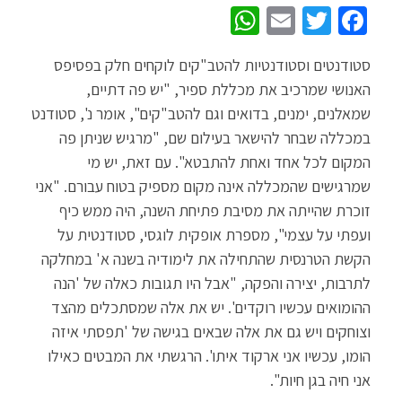
W
E
T
Fa
h
m
wi
ce
סטודנטים וסטודנטיות להטב"קים לוקחים חלק בפסיפס
at
ail
tt
b
האנושי שמרכיב את מכללת ספיר, "יש פה דתיים,
sA
er
o
שמאלנים, ימנים, בדואים וגם להטב"קים", אומר נ', סטודנט
p
o
במכללה שבחר להישאר בעילום שם, "מרגיש שניתן פה
p
k
המקום לכל אחד ואחת להתבטא". עם זאת, יש מי
שמרגישים שהמכללה אינה מקום מספיק בטוח עבורם. "אני
זוכרת שהייתה את מסיבת פתיחת השנה, היה ממש כיף
ועפתי על עצמי", מספרת אופקית לוגסי, סטודנטית על
הקשת הטרנסית שהתחילה את לימודיה בשנה א' במחלקה
לתרבות, יצירה והפקה, "אבל היו תגובות כאלה של 'הנה
ההומואים עכשיו רוקדים'. יש את אלה שמסתכלים מהצד
וצוחקים ויש גם את אלה שבאים בגישה של 'תפסתי איזה
הומו, עכשיו אני ארקוד איתו'. הרגשתי את המבטים כאילו
אני חיה בגן חיות".