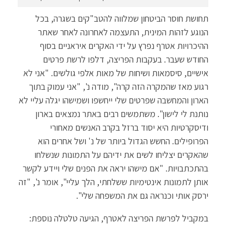
תחושת חוסר הביטחון שמלווה להטב"קים בשגרה, בכל
הנוגע לזהות המינית, התעצמה לאחרונה לאחר שאתר
ההיכרויות אטרף נפרץ על ידי האקרים איראניים בסוף
החודש שעבר. בעקבות הפריצה, דלפו לרשת פרטים
אישיים, סיסמאות ושיחות של מאות אלפי גולשים. "אני לא
רגוע מאז שהמקרה הזה קרה", מודה נ', "אני עמוק בתוך
הארון והמחשבה שפרטים שלי ייחשפו ושמישהו יגלה עליי לא
נותנת לי לישון". משתמשים רבים באתר נמצאים בארון
ודיסקרטיות היא יסוד ברזל בקרב האנשים מאחורי
הפרופילים. החשש הגדול ביותר של נ' ושל אחרים הוא
שהאקרים יצליחו לשים את ידיהם על התמונות שנשלחו
בהתכתבויות. "אם מישהו יראה את הפנים שלי ויידע לקשר
אותן לתמונות אינטימיות ששלחתי, הלך עליי", אומר נ', "זה
ירסק אותי וכנראה גם את המשפחה שלי".
במקביל לפרשת הפריצה לאטרף, הגיעה טלטלה נוספת: