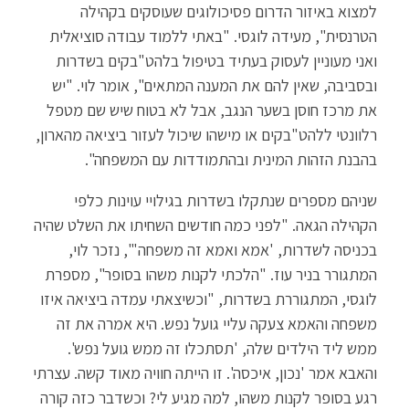
למצוא באיזור הדרום פסיכולוגים שעוסקים בקהילה
הטרנסית", מעידה לוגסי. "באתי ללמוד עבודה סוציאלית
ואני מעוניין לעסוק בעתיד בטיפול בלהט"בקים בשדרות
ובסביבה, שאין להם את המענה המתאים", אומר לוי. "יש
את מרכז חוסן בשער הנגב, אבל לא בטוח שיש שם מטפל
רלוונטי ללהט"בקים או מישהו שיכול לעזור ביציאה מהארון,
בהבנת הזהות המינית ובהתמודדות עם המשפחה".
שניהם מספרים שנתקלו בשדרות בגילויי עוינות כלפי
הקהילה הגאה. "לפני כמה חודשים השחיתו את השלט שהיה
בכניסה לשדרות, 'אמא ואמא זה משפחה'", נזכר לוי,
המתגורר בניר עוז. "הלכתי לקנות משהו בסופר", מספרת
לוגסי, המתגוררת בשדרות, "וכשיצאתי עמדה ביציאה איזו
משפחה והאמא צעקה עליי גועל נפש. היא אמרה את זה
ממש ליד הילדים שלה, 'תסתכלו זה ממש גועל נפש'.
והאבא אמר 'נכון, איכסה'. זו הייתה חוויה מאוד קשה. עצרתי
רגע בסופר לקנות משהו, למה מגיע לי? וכשדבר כזה קורה