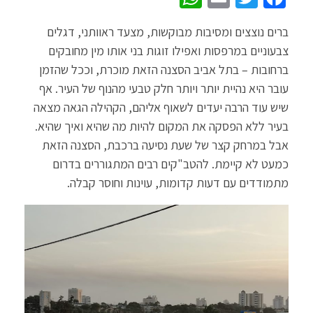
h
m
wi
ce
ברים נוצצים ומסיבות מבוקשות, מצעד ראוותני, דגלים
at
ail
tt
b
צבעוניים במרפסות ואפילו זוגות בני אותו מין מחובקים
sA
er
o
ברחובות – בתל אביב הסצנה הזאת מוכרת, וככל שהזמן
p
o
עובר היא נהיית יותר ויותר חלק טבעי מהנוף של העיר. אף
p
k
שיש עוד הרבה יעדים לשאוף אליהם, הקהילה הגאה מצאה
בעיר ללא הפסקה את המקום להיות מה שהיא ואיך שהיא.
אבל במרחק קצר של שעת נסיעה ברכבת, הסצנה הזאת
כמעט לא קיימת. להטב"קים רבים המתגוררים בדרום
מתמודדים עם דעות קדומות, עוינות וחוסר קבלה.