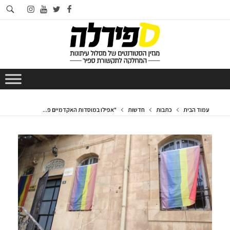
חי
instagram
youtube
twitter
facebook
בא
עמוד הבית
כתבות
חדשות
"אפילו במוסדות האקדמיים פ...