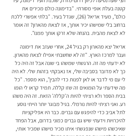
חצי שעה נסיעה לכיוון דרום-מזרח, שוכנת העיר דימונה, עיר
קטנה בעלת אופי מסורתי. "בדימונה כולם מכירים את
כולם", מעיד אריאל (26), שגדל בעיר. "בלתי אפשרי ללכת
ברחוב בלי שמישהו יכיר אותך, אז לצאת מהארון? זה אומר
לא לצאת מהבית. בהנחה שלא זרקו אותך ממנו".
אריאל יצא מהארון רק בגיל 24, אחרי שעזב את דימונה
ועבר למרכז הארץ. "זה לא שחשבתי אפילו לצאת מהארון.
לא ידעתי מה זה. הרגשתי שמשהו בי שונה אבל זה היה כל
כך לא מדובר בסביבה שלי, אז נאבקתי בזהות שלי. לא היה
לי עם מי לדבר או לאן לפנות כדי להבין", הוא מספר. "כל
מה שידעתי על הומואים זה שזו קללה. תמיד קראו לי הומו
בבית הספר ולא רציתי להיות ה'קללה' הזאת. זה היה משהו
רע. ואני רציתי להיות נורמלי. בגיל מבוגר יותר הייתי נוסע
לתל אביב כדי להיפגש עם גברים. כבר היו אפליקציות
להיכרויות וידעתי שיש גם גברים כמוני בדרום, אבל הפחד
שאיכשהו מישהו שנפגשתי איתו מכיר מישהו שמכיר אותי,