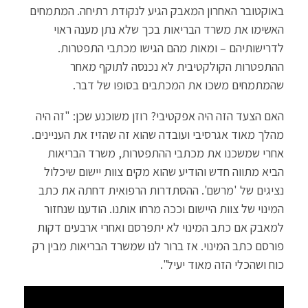
באוקטובר האחרון המאבק הגיע לנקודת רתיחה. המתמחים
האשימו את משרד הבריאות בכך שלא נתן מענה ראוי
לדרישותיהם – ומאות מהם הגישו מכתבי התפטרות.
ההתפטרות הקולקטיבית לא נכנסה לתוקף מאחר
שהמתמחים משכו את המכתבים בסופו של דבר.
האם הצעד הזה היה אפקטיבי? רוזן משוכנע שכן: "זה היה
מהלך מאוד אגרסיבי ועובדה שהוא זה שהזיז את העניינים.
אחרי שמשכנו את מכתבי ההתפטרות, משרד הבריאות
הביא מתווה חדש והודיע שהוא מקים צוות יישום שיכלול
נציגים של 'מרשם'. ההסתדרות הרפואית דחתה את כתב
המינוי של צוות היישום וככה מרחו אותנו. הודענו שנחזור
למאבק אם כתב המינוי לא יתפרסם ואחרי ארבעים דקות
פורסם כתב המינוי. אז ברור לנו שמשרד הבריאות מבין רק
כוח ושהכלי הזה מאוד יעיל".