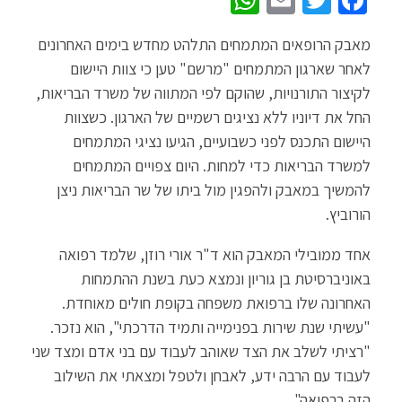
W
E
T
Fa
h
m
wi
ce
מאבק הרופאים המתמחים התלהט מחדש בימים האחרונים
at
ail
tt
b
לאחר שארגון המתמחים "מרשם" טען כי צוות היישום
sA
er
o
לקיצור התורנויות, שהוקם לפי המתווה של משרד הבריאות,
p
o
החל את דיוניו ללא נציגים רשמיים של הארגון. כשצוות
p
k
היישום התכנס לפני כשבועיים, הגיעו נציגי המתמחים
למשרד הבריאות כדי למחות. היום צפויים המתמחים
להמשיך במאבק ולהפגין מול ביתו של שר הבריאות ניצן
הורוביץ.
אחד ממובילי המאבק הוא ד"ר
אורי רוזן, שלמד רפואה
באוניברסיטת בן גוריון ונמצא כעת בשנת ההתמחות
האחרונה שלו ברפואת משפחה בקופת חולים מאוחדת.
"עשיתי שנת שירות בפנימייה ותמיד הדרכתי", הוא נזכר.
"רציתי לשלב את הצד שאוהב לעבוד עם בני אדם ומצד שני
לעבוד עם הרבה ידע, לאבחן ולטפל ומצאתי את השילוב
הזה ברפואה".