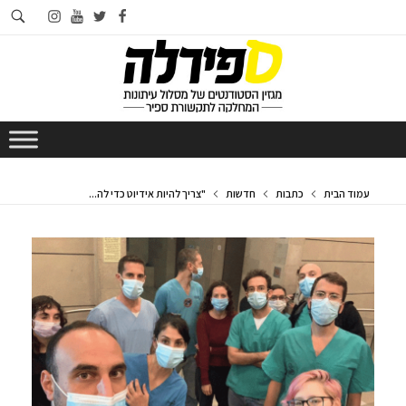
חי
instagram
youtube
twitter
facebook
בא
עמוד הבית
כתבות
חדשות
"צריך להיות אידיוט כדי לה...