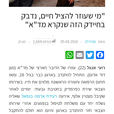
"מי שעוזר להציל חיים, נדבק
בחיידק הזה שנקרא מד"א"
צפיות:
1,669
מאת
ספירלה
05.06.2016
מגזין
W
E
T
Fa
h
m
wi
ce
רועי אנגל
(22), עוזרו של הדובר הארצי של מד״א (מגן
at
ail
tt
b
דוד אדום), התחיל להתנדב בארגון כבר בגיל 16, ומאז
sA
er
o
תחום הרפואה והעזרה הראשונה מלווים את חייו.
בשירותו
p
o
הצבאי שירת כפרמדיק בחטיבת גבעתי. יומיים לאחר
p
k
שקיבל מצטיין אלוף, אירעה
רעידת אדמה בנפאל
שאליה
נשלח יחד עם משלחת לטיפול בנפגעים. אחרי שירותו
הצבאי חזר להתנדב בארגון והיום הוא חולם להתקבל