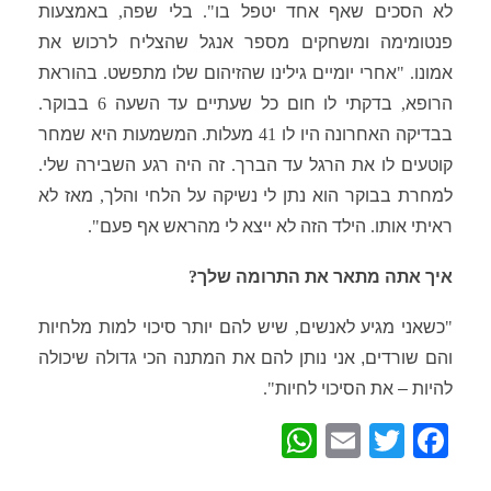
לא הסכים שאף אחד יטפל בו
".
בלי שפה
,
באמצעות
פנטומימה ומשחקים מספר אנגל שהצליח לרכוש את
אמונו
. "
אחרי יומיים גילינו שהזיהום שלו מתפשט
.
בהוראת
הרופא
,
בדקתי לו חום כל שעתיים עד השעה
6
בבוקר
.
בבדיקה האחרונה היו לו
41
מעלות
.
המשמעות היא שמחר
קוטעים לו את הרגל עד הברך
.
זה היה רגע השבירה שלי
.
למחרת בבוקר הוא נתן לי נשיקה על הלחי והלך
,
מאז לא
ראיתי אותו
.
הילד הזה לא ייצא לי מהראש אף פעם
".
איך אתה מתאר את התרומה שלך
?
"
כשאני מגיע לאנשים
,
שיש להם יותר סיכוי למות מלחיות
והם שורדים,
אני נותן להם את המתנה הכי גדולה שיכולה
להיות –
את הסיכוי לחיות
".
W
E
T
Fa
h
m
wi
ce