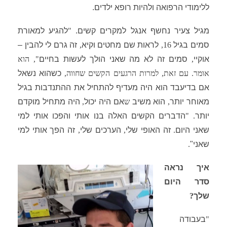
ללימודי הרפואה ולהיות רופא ילדים.
מגיל צעיר נחשף אנגל למקרים קשים.
"
להגיע למאורת
סמים בגיל
16,
לראות שם מחטים וקיא
,
זה גרם לי להבין –
אוקיי
,
סמים זה לא מה שאני הולך לעשות בחיים
", הוא
אומר. עם זאת, למרות הרגעים הקשים שחווה,
כשהוא נשאל
אם בדיעבד הוא
היה מעדיף להתחיל את ההתנדבות בגיל
מאוחר יותר
,
הוא משיב
ש
אם היה יכול
,
היה מתחיל מוקדם
יותר
. "
הדברים הקשים האלה בנו אותי והפכו אותי למי
שאני היום
.
זה האופי שלי
,
הערכים שלי
,
זה הפך אותי למי
שאני"
.
איך נראה
סדר היום
שלך
?
"
בעבודה