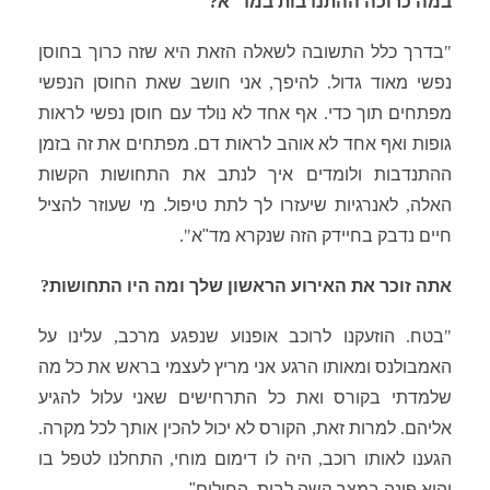
במה כרוכה ההתנדבות במד
"
א
?
"
בדרך
כלל התשובה לשאלה הזאת היא
שזה כרוך בחוסן
נפשי מאוד גדול
.
להיפך
,
אני חושב שאת החוסן הנפשי
מפתחים תוך כדי
.
אף אחד לא נולד עם חוסן נפשי לראות
גופות ואף אחד לא אוהב לראות דם
.
מפתחים את זה בזמן
ההתנדבות ולומדים איך לנתב את התחושות הקשות
האלה
,
לאנרגיות שיעזרו לך לתת טיפול. מי שעוזר להציל
חיים נדבק בחיידק הזה שנקרא מד"א
".
אתה זוכר את האירוע הראשון שלך ומה היו התחושות
?
"
בטח
.
הוזעקנו לרוכב אופנוע שנפגע מרכב
,
עלינו על
האמבולנס ומאותו הרגע אני מריץ לעצמי בראש את כל מה
שלמדתי בקורס ואת כל התרחישים שאני עלול להגיע
אליהם
.
למרות זאת
,
הקורס לא יכול להכין אותך לכל מקרה
.
הגענו לאותו רוכב
,
היה לו דימום מוחי
,
התחלנו לטפל בו
והוא פונה במצב קשה לבית
–
החולים"
.