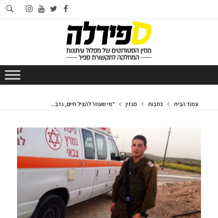
חי
instagram
youtube
twitter
facebook
בא
עמוד הבית
כתבות
מגזין
"מי שעוזר להציל חיים, נדב...