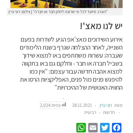
"הערב מיועד לכל מי שרוצה לחתן חבר או חברה" | צילום: רוני גרין
יש לנו מאצ'!
אירוע השידוכים מאצ'אפ הגיע לשדרות בפעם
השנייה, לאחר ההצלחה שגרף בשנת הלימודים
שעברה: עשרות משתתפים באו למצוא שידוך
בשביל חברה או חבר - וחלקם גם באו בתקווה
למצוא אהבה חדשה עבור עצמם: "אין כמו
להיפגש פנים מול פנים, האפליקציות הרסו את
החוויה האנושית של ההיכרויות"
צפיות:
2,024
מאת
רוני גרין
28.11.2021
חדשות
רביעייה
W
E
T
Fa