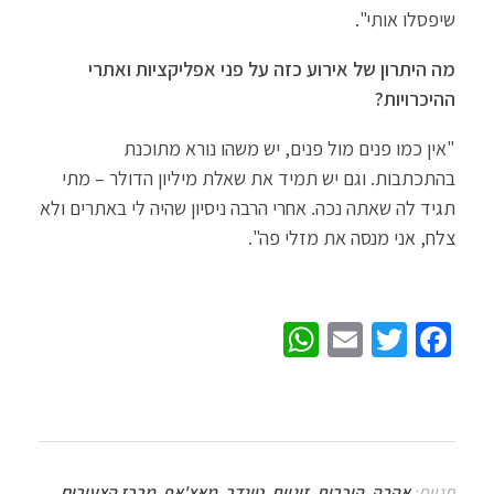
שיפסלו אותי".
מה היתרון של אירוע כזה על פני אפליקציות ואתרי
ההיכרויות?
"אין כמו פנים מול פנים, יש משהו נורא מתוכנת
בהתכתבות. וגם יש תמיד את שאלת מיליון הדולר – מתי
תגיד לה שאתה נכה. אחרי הרבה ניסיון שהיה לי באתרים ולא
צלח, אני מנסה את מזלי פה".
W
E
T
Fa
h
m
wi
ce
at
ail
tt
b
sA
er
o
p
o
תגיות:
אהבה
,
היכרות
,
זוגיות
,
טינדר
,
מאצ'אפ
,
מרכז הצעירים
,