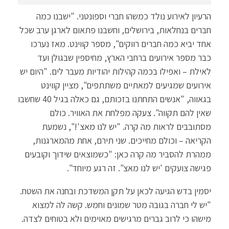
הרעיון לאירוע נולד כמשהו חברי וספונטני. "ישבנו כמה
חברים בנחלאות, בירושלים, וחשבנו פתאום לארגן ערב שכל
אחד יביא כמה חברים רווקים", מספר קווינט. מאז נערכו
כבר מספר אירועים ברחבי הארץ, מחיספין שבגולן ועד
לאילת – ואפילו בכמה קהילות יהודיות מעבר לים. "היום יש
אירועים שמגיעים למאתיים משתתפים", מציין קווינט
בגאווה, "אנשים התחתנו בזכותם, גם כאלה בגיל 40 שחשבו
שאין להם תקווה". צעקה מפלחת את האוויר. כולם
מסתובבים לראות מה קרה. "יש לנו מאצ'!", נשמעת
הקריאה – וכולם מחייכים. שני תירם, אחת מהמארגנות,
ממהרת להסביר מה קרה כאן: "כשמוצאים שידוך וקובעים
פגישה צועקים 'יש לנו מאצ". זה רגע מיוחד".
יסמין בדש הגיעה לכאן על תקן המשדכת ובחנה את השטח.
"יש לי חברה בגובה מטר שמונים וחמש. קשה לה למצוא
מישהו כי לרוב גברים מרגישים מאוימים ולא בטוחים לצדה.