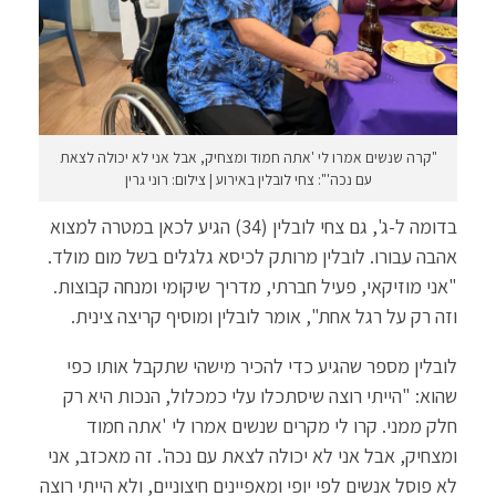
"קרה שנשים אמרו לי 'אתה חמוד ומצחיק, אבל אני לא יכולה לצאת
עם נכה'": צחי לובלין באירוע | צילום: רוני גרין
בדומה ל-ג', גם צחי לובלין (34) הגיע לכאן במטרה למצוא
אהבה עבורו. לובלין מרותק לכיסא גלגלים בשל מום מולד.
"אני מוזיקאי, פעיל חברתי, מדריך שיקומי ומנחה קבוצות.
וזה רק על רגל אחת", אומר לובלין ומוסיף קריצה צינית.
לובלין מספר שהגיע כדי להכיר מישהי שתקבל אותו כפי
שהוא: "הייתי רוצה שיסתכלו עלי כמכלול, הנכות היא רק
חלק ממני. קרו לי מקרים שנשים אמרו לי 'אתה חמוד
ומצחיק, אבל אני לא יכולה לצאת עם נכה'. זה מאכזב, אני
לא פוסל אנשים לפי יופי ומאפיינים חיצוניים, ולא הייתי רוצה