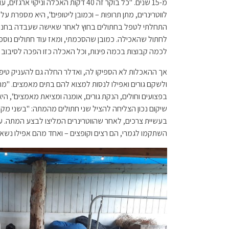
מ-15 שנים. "כל בוקר זה 40 דקות האכלה ונ
לווטרינרים, מתן תרופות – וכמובן ליטופים", היא מספרת על 
התחלתי לטפל בחתולים בחוץ לאחר שאישה שעבדה בחנות
לחתול שהאכילה. כמובן שהסכמתי, ומאז עוד חתולים נוס
לכמה קבוצות בכמה פינות, וכל האכלה כזו הפכה לסיבוב ש
אך ההאכלות לא הספיקו לה, ואדלר החלה גם להעניק טיפול
ולשקם גורים ואפילו לנסות למצוא להם בתים מאמצים. "מהא
בפצועים וחולים, הנקת גורים, אומנה ומציאת מאמצים", ה
שיקום נכון הצליחה להציל שני חתולים מהמתה: "בשני מקר
בעשיית צרכים, לאחר שהווטרינרים המליצו לבצע המתה. ע
השתקמו לגמרי, הם רצים וקופצים – ואחד מהם אפילו נשאר