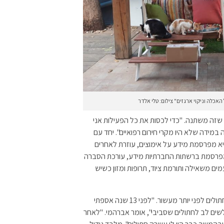
ה משתנה. "כדי לכסות את כל הפעילות אני
ים, וזה במידה שלא היו מקרי חירום רפואיים". יחד עם
א מפרסמת מידע על אימוצים, עוזרת לאחרים
 מפרסמת ברשתות החברתיות מידע, עורכת הסברה
ים משאילה ותורמת ציוד, תרופות ומזון כשיש
בדומה לאדלר, גם יובל אברהמי החל את פעילותו למען החתולים לפני יותר מעשור. "לפני 13 שנה אספתי
ים לב לחתולים שסביבי", אומר אברהמי. "לאחר