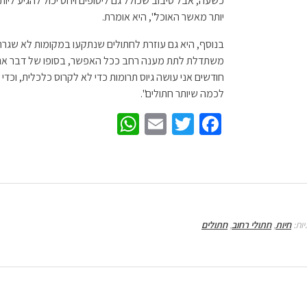
כשעה, אבל סיבוב שכולל גם ליטופים ויחס יכול להגיע לי
יותר מאשר האוכל", היא אומרת.
בנוסף, היא גם עוזרת לחתולים שנתקעו במקומות לא שגרתי
משתדלת לתת מענה רחב ככל האפשר, בסופו של דבר אני 
חודשים אני עושה גיוס תרומות כדי לא לקרוס כלכלית, וכ
לכמה שיותר חתולים".
W
E
T
Fa
h
m
wi
ce
at
ail
tt
b
sA
er
o
p
o
יות:
חיות
,
חתולי רחוב
,
חתולים
p
k