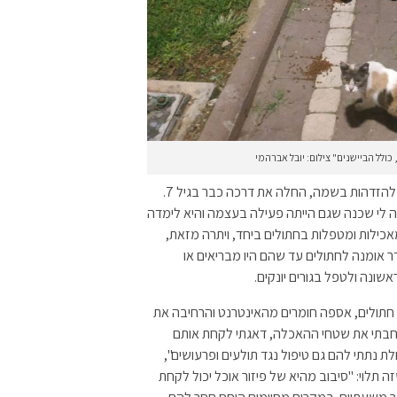
ולל הביישנים" צילום: יובל אברהמי
פעילה נוספת שמאכילה ומטפלת בחתולים, שבחרה שלא להזדהות בשמה, החלה את דרכה כבר בגיל 7.
תה לי שכנה שגם הייתה פעילה בעצמה והיא לימדה
מאכילות ומטפלות בחתולים ביחד, ויתרה מזאת,
דר אומנה לחתולים עד שהם היו מבריאים או
שונה ולטפל בגורים יונקים.
 חתולים, אספה חומרים מהאינטרנט והרחיבה את
רחבתי את שטחי ההאכלה, דאגתי לקחת אותם
לת נתתי להם גם טיפול נגד תולעים ופרעושים",
תלוי: "סיבוב מהיא של פיזור אוכל יכול לקחת