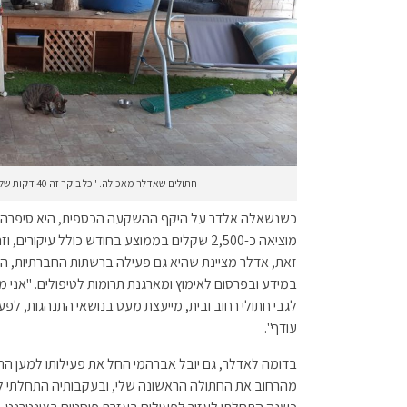
חתולים שאדלר מאכילה. "כל בוקר זה 40 דקות של האכלה וניקוי ארגזים" צילום: טלי אלדר
כשנשאלה אלדר על היקף ההשקעה הכספית, היא סיפרה שז
מוציאה כ-2,500 שקלים בממוצע בחודש כולל עיקור
זאת, אדלר מציינת שהיא גם פעילה ברשתות החברתיות, הי
במידע ובפרסום לאימוץ ומארגנת תרומות לטיפולים. "אני
לגבי חתולי רחוב ובית, מייעצת מעט בנושאי התנהגות, לפעמ
עודף".
מהרחוב את החתולה הראשונה שלי, ובעקבותיה התחלתי לש