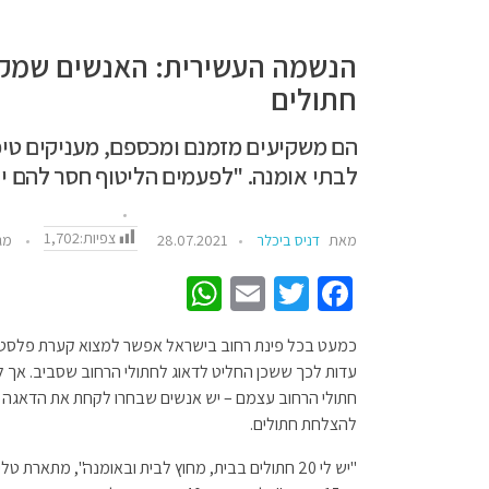
הנשמה העשירית: האנשים שמקד
חתולים
הם משקיעים מזמנם ומכספם, מעניקים טיפ
לבתי אומנה. "לפעמים הליטוף חסר להם 
צפיות:
1,702
מאת
דניס ביכלר
28.07.2021
מגז
W
E
T
Fa
h
m
wi
ce
כמעט בכל פינת רחוב בישראל אפשר למצוא קערת פלסטיק 
at
ail
tt
b
עדות לכך ששכן החליט לדאוג לחתולי הרחוב שסביב. אך ל
sA
er
o
חתולי הרחוב עצמם – יש אנשים שבחרו לקחת את הדאגה ה
p
o
להצלחת חתולים.
p
k
"יש לי 20 חתולים בבית, מחוץ לבית ובאומנה", מתאר