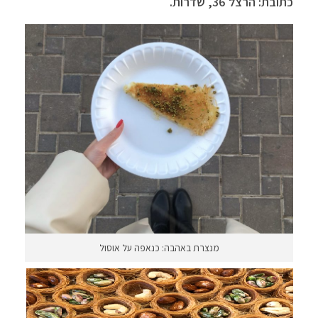
כתובת: הרצל 36, שדרות.
מנצרת באהבה: כנאפה על אוסול