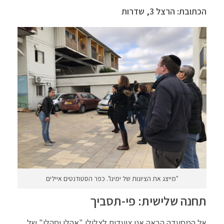
הכתובת: הרצל 3, שדרות
"מייצג את הציונות של ימינו". כפר הסטודנטים איילים
תחנה שלישית: פי-תסביך
אל המסעדה הבאה אנו צועדים לצלילי "אהלן וסהלן" של