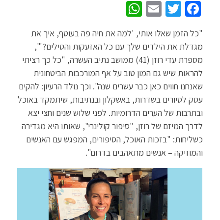
W
E
T
Fa
h
m
wi
ce
"כל הזמן שאלו אותי, 'למה את חיה פה בעוטף, איך את
at
ail
tt
b
מגדלת את הילדים שלך עם כל האזעקות והטילים?'",
sA
er
o
מספרת עדי רוזן (41) ממושב נתיב העשרה, "כל כך רציתי
p
o
להראות שיש גם המון טוב על אף המורכבות הביטחונית
p
k
שאנחנו חווים כאן כבר עשרים שנה". וכך נולד הרעיון: להקים
עסק לסיורים בשדרות, באשקלון ובנתיבות, שיתמקד באוכל
ובתרבות של הערים הדרומיות. לפני שלוש שנים וחצי יצא
לדרך המיזם של רוזן, "סיפור קולינרי", שאותו היא מגדירה
כשליחות: "בזכות האוכל, הסיפורים, המפגש עם האנשים
והמוזיקה – אנשים מתאהבים בדרום".