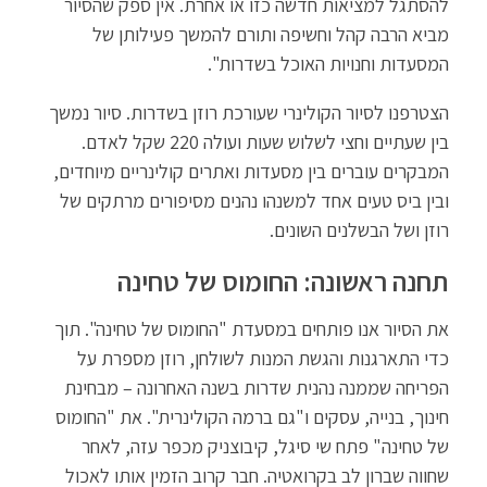
להסתגל למציאות חדשה כזו או אחרת. אין ספק שהסיור
מביא הרבה קהל וחשיפה ותורם להמשך פעילותן של
המסעדות וחנויות האוכל בשדרות".
הצטרפנו לסיור הקולינרי שעורכת רוזן בשדרות. סיור נמשך
בין שעתיים וחצי לשלוש שעות ועולה 220 שקל לאדם.
המבקרים עוברים בין מסעדות ואתרים קולינריים מיוחדים,
ובין ביס טעים אחד למשנהו נהנים מסיפורים מרתקים של
רוזן ושל הבשלנים השונים.
תחנה ראשונה: החומוס של טחינה
את הסיור אנו פותחים במסעדת "החומוס של טחינה". תוך
כדי התארגנות והגשת המנות לשולחן, רוזן מספרת על
הפריחה שממנה נהנית שדרות בשנה האחרונה – מבחינת
חינוך, בנייה, עסקים ו"גם ברמה הקולינרית". את "החומוס
של טחינה" פתח שי סיגל, קיבוצניק מכפר עזה, לאחר
שחווה שברון לב בקרואטיה. חבר קרוב הזמין אותו לאכול