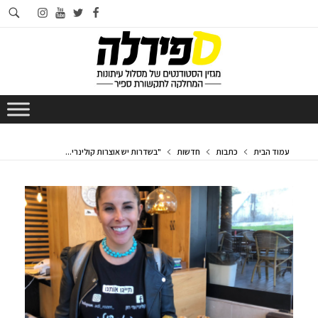
חי
instagram
youtube
twitter
facebook
בא
עמוד הבית
כתבות
חדשות
"בשדרות יש אוצרות קולינרי...