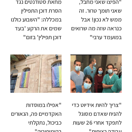
"הפיצו שאני מחבל,
מחאת סטודנטים נגד
שאני תומך טרור. זה
הסרת דוכן התפילין
ממש לא נכון! אבל
במכללה: "השבוע כולנו
כנראה שזה מה שרואים
שמים את הרקע 'בעד
במועמד ערבי"
דוכן תפילין' בזום"
"צריך להיות אידיוט כדי
"אפילו במוסדות
להניח שאדם מסוגל
האקדמיים פה, הנאורים
לתפקד אחרי 26 שעות
כביכול, נתקלתי
עבודה רצופות"
בהומופוביה"